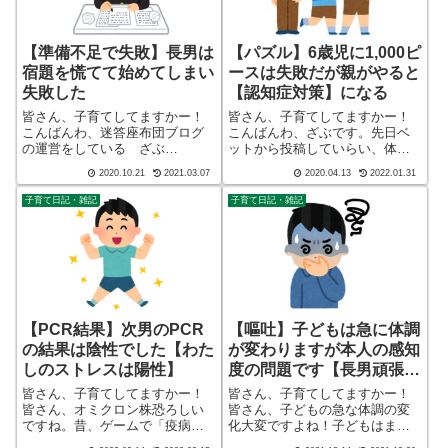
【準備不足で失敗】長男は
【パズル】6歳児に1,000ピ
宿題を慌てて始めてしまい
ースは失敗だが親がやると
失敗した
【認知症対策】になる
皆さん、子育てしてますかー！
皆さん、子育てしてますかー！
こんばんわ、迷答座布団ブログ
こんばんわ、ざぶです。先日ベ
の運営をしている ざぶ
ットから投稿していらい、体調
(@meitou_zabuton)です。わたし
が芳しくありませんでした。し
2020.10.21
2021.03.07
2020.04.13
2022.01.31
は40代でひとり親（シンパパ）
かし、安心してください。ただ
になり、手探り状態のほぼワン
の風邪です！しかし、面白いも
子育て日記・雑記
子育て日記・雑記
オペで2人の子育てを行っており
んですね。ただの風邪です！
ます。※詳しくはプロフィー
で、みんな安心するんですか
ル...
ら。長男チャレンジ1...
【PCR結果】次男のPCR
【嘔吐】子どもは急に体調
の結果は陰性でした【わた
が変わりますが本人の感知
しのストレスは陽性】
度の問題です【長男頑張っ
た！】
皆さん、子育てしてますかー！
皆さん、子育てしてますかー！
皆さん、オミクロン株恐ろしい
皆さん、子どもの急な体調の変
ですね。昔、ゲームで「疫病が
化大変ですよね！子どもはまだ
流行りました」とありますがお
自分の身体の管理をしっかりと