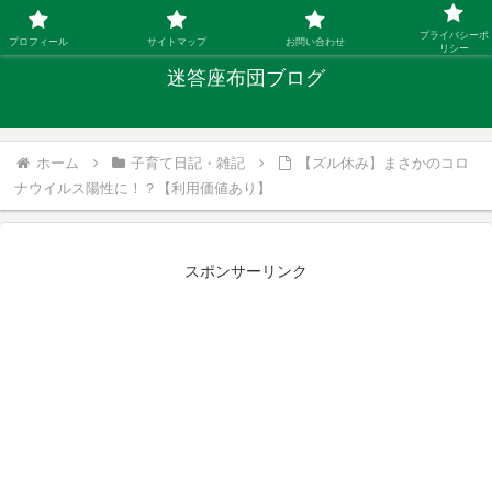
「ひとり親」40代シングルファザーの子育て迷答
プライバシーポ
プロフィール
サイトマップ
お問い合わせ
リシー
迷答座布団ブログ
ホーム
子育て日記・雑記
【ズル休み】まさかのコロ
ナウイルス陽性に！？【利用価値あり】
スポンサーリンク