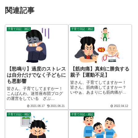
関連記事
子育て日記・雑記
子育て日記・雑記
【怒鳴り】過度のストレス
【筋肉痛】真剣に勝負する
は自分だけでなく子どもに
親子【運動不足】
も悪影響
皆さん、子育てしてますかー！
皆さん、筋肉痛してますかー？
皆さん、子育てしてますかー！
いやぁ、あまりにも筋肉痛が久
こんばんわ、迷答座布団ブログ
しぶりで筋肉痛と気が付いたの
の運営をしている ざぶ
が夕方でした！こんばんわ、迷
(@meitou_zabuton)です。わたし
2021.06.17
2021.06.21
2022.04.12
答座布団ブログの運営をしてい
は40代でひとり親（シンパパ）
る ざぶ(@meitou_zabuton)で
になり、手探り状態のほぼワン
子育て日記・雑記
子育て日記・雑記
す。わたしは40代でひとり親...
オペで2人の子育てを行っており
ます。※詳しくはプロフィー
ル...