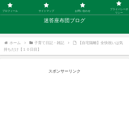
「ひとり親」40代シングルファザーの子育て迷答
プライバシーポ
プロフィール
サイトマップ
お問い合わせ
リシー
迷答座布団ブログ
ホーム
子育て日記・雑記
【自宅隔離】全快祝いは気
持ちだけ【１０日目】
スポンサーリンク