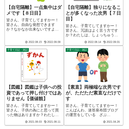
【自宅隔離】一点集中はダ
【自宅隔離】独りになるこ
メです【８日目】
とが多くなった次男【７日
目】
皆さん、子育てしてますかー！
皆さん、自由な発想できます
皆さん、子育てしてますかー！
か？なかなか出来ないですよ
皆さん、冗談はよく言う方です
ね？子どもの様に自由な発想が
か？わたしは、しょっちゅうで
出来たらどんなに楽しいか。こ
す。しかし、言ってはいけない
2022.08.15
2022.09.09
2022.08.14
2022.09.01
んばんわ、迷答座布団ブログの
冗談もありますよね。こんばん
運営をしている ざぶ
わ、迷答座布団ブログの運営を
子育て日記・雑記
子育て日記・雑記
(@meitou_zabuton)です。わたし
している ざぶ
は40代で...
(@meitou_zabuton)です。わたし
は40代でひ...
【図鑑】図鑑は子供への投
【素直】両極端な次男です
資であって押し付けではあ
が、ただただ素直なだけで
りません【価値観】
す
皆さん、子育てしてますかー！
皆さん、子育てしてますかー！
皆さん、子供の為にと思って買
こんばんわ、迷答座布団ブログ
った物はありますか？わたしは
の運営をしている ざぶ
いっぱいあります(笑)しかし、結
(@meitou_zabuton)です。わたし
2021.08.03
2021.08.11
2021.04.26
果は散々でしたね、皆さんはい
は40代でひとり親（シンパパ）
かがでしたか？こんばんわ、迷
になり、手探り状態のほぼワン