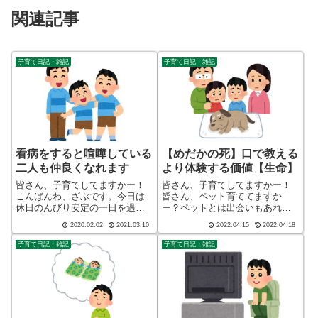
関連記事
子育て日記・雑記
子育て日記・雑記
看病をすると喧嘩している
【めだかの死】口で教える
二人も仲良くなれます
より体験する価値【生命】
皆さん、子育てしてますかー！
皆さん、子育てしてますかー！
こんばんわ、ざぶです。今日は
皆さん、ペット育ててますか
休日のんびり安定の一日を過ご
ー？ペットとは出会いもあれ
しました。今日は天気も良かっ
ば、必ず別れもあります。子ど
2020.02.02
2021.03.10
2022.04.15
2022.04.18
たのですが、先日からの病み上
もに色々と感じてもらいたいも
がり次男がいるので、家でおと
のですね。こんばんわ、迷答座
子育て日記・雑記
子育て日記・雑記
なしくしていました。朝８時起
布団ブログの運営をしている
床で、「ドラえもん のび太の
ざぶ(@meitou_zabuton)です。わ
魔界大冒険」を視...
た...