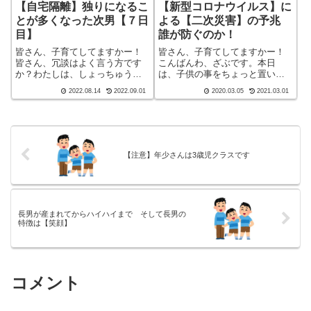
【自宅隔離】独りになるこ
【新型コロナウイルス】に
とが多くなった次男【７日
よる【二次災害】の予兆
目】
誰が防ぐのか！
皆さん、子育てしてますかー！
皆さん、子育てしてますかー！
皆さん、冗談はよく言う方です
こんばんわ、ざぶです。本日
か？わたしは、しょっちゅうで
は、子供の事をちょっと置いて
す。しかし、言ってはいけない
おいて、私が働いている電器屋
2022.08.14
2022.09.01
2020.03.05
2021.03.01
冗談もありますよね。こんばん
さんがどんな状況なのか、ご報
わ、迷答座布団ブログの運営を
告させていただきます。現在、
している ざぶ
新型コロナウイルス感染の拡大
(@meitou_zabuton)です。わたし
を抑える為に政府からの休校
は40代でひ...
案、それに対しての補...
【注意】年少さんは3歳児クラスです
長男が産まれてからハイハイまで そして長男の
特徴は【笑顔】
コメント