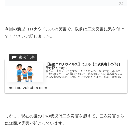
今回の新型コロナウイルスの災害で、以前は二次災害に気を付け
てくださいと話しました。
【新型コロナウイルス】による【二次災害】の予兆
誰が防ぐのか！
皆さん、子育てしてますかー！こんばんわ、ざぶです。本日は、
子供の事をちょっと置いておいて、私が働いている電器屋さんが
どんな状況なのか、ご報告させていただきます。現在、新型コロ
ナウイルス感染の拡大を抑える為に政府からの休校案、それに対
しての補...
meitou-zabuton.com
しかし、現在の世の中の状況は二次災害を超えて、三次災害さら
には四次災害が起こっています。