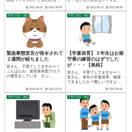
法を取ったのでしょうか？で、
ね？子どもの様に自由な発想が
2022.08.03
2022.08.09
2022.08.15
2022.09.09
あれば、ジャッジは国民一人一
出来たらどんなに楽しいか。こ
人に丸投げされた感じですね。
んばんわ、迷答座布団ブログの
子育て日記・雑記
子育て日記・雑記
こんばんわ、迷答座布団ブログ
運営をしている ざぶ
の運営をしている ざぶ
(@meitou_zabuton)です。わたし
(@meitou_za...
は40代で...
緊急事態宣言が発令されて
【学童保育】３年生はお留
２週間が経ちました
守番の練習のはずでした
が・・・【単純】
皆さん、子育てしてますかー！
こんばんわ、迷答座布団ブログ
皆さん、子育てしてますかー！
の運営をしている ざぶ
皆さん、来年の学童保育、確保
(@meitou_zabuton)です。わたし
できましたか？難しいですよ
は40代でひとり親（シンパパ）
ね、、、田舎だと学童保育は入
2020.04.21
2021.03.01
2022.03.01
になり、手探り状態のほぼワン
りやすく恵まれているのですが
オペで2人の子育てを行っており
長男めっ・・・贅沢なやっち
子育て日記・雑記
子育て日記・雑記
ます。※詳しくはプロフィー
ゃ！こんばんわ、迷答座布団ブ
ル...
ログの運営をしている ざぶ
(@meitou_za...