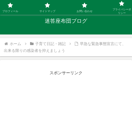
「ひとり親」40代シングルファザーの子育て迷答
プライバシーポ
プロフィール
サイトマップ
お問い合わせ
リシー
迷答座布団ブログ
ホーム
子育て日記・雑記
早急な緊急事態宣言にて、
出来る限りの感染者を抑えましょう
スポンサーリンク